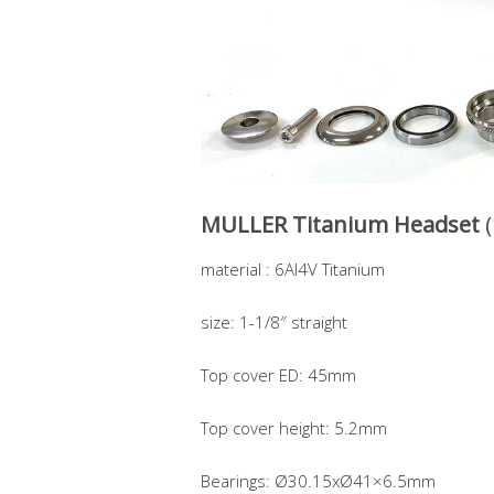
MULLER Titanium Headset
material : 6Al4V Titanium
size: 1-1/8″ straight
Top cover ED: 45mm
Top cover height: 5.2mm
Bearings: Ø30.15xØ41×6.5mm