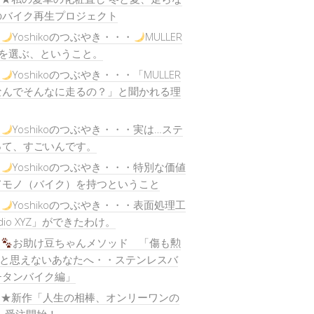
のバイク再生プロジェクト
)
Yoshikoのつぶやき・・・
MULLER
目を選ぶ、ということ。
)
Yoshikoのつぶやき・・・「MULLER
なんでそんなに走るの？」と聞かれる理
)
Yoshikoのつぶやき・・・実は…ステ
って、すごいんです。
)
Yoshikoのつぶやき・・・特別な価値
てモノ（バイク）を持つということ
)
Yoshikoのつぶやき・・・表面処理工
dio XYZ」ができたわけ。
)
お助け豆ちゃんメソッド 「傷も勲
…と思えないあなたへ・・ステンレスバ
チタンバイク編」
) ★新作「人生の相棒、オンリーワンの