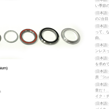
い季節
(日本語
の2台
(日本語
って、
由。
(日本語
ンレス
(日本語
を求め
nium)
(日本語
房「Stu
(日本語
章だ！
m
イク・
(日本語