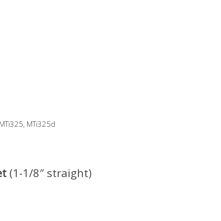
 MTi325, MTi325d
et
(1-1/8″ straight)