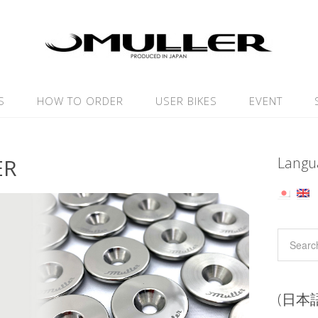
S
HOW TO ORDER
USER BIKES
EVENT
ER
Langu
(日本語)