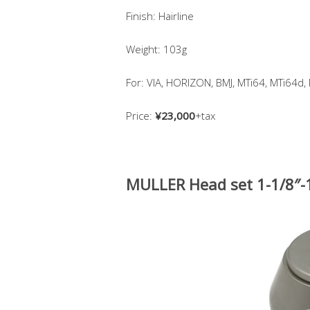
Finish: Hairline
Weight: 103g
For: VIA, HORIZON, BMJ, MTi64, MTi64d,
Price:
¥23,000
+tax
MULLER Head set 1-1/8″-