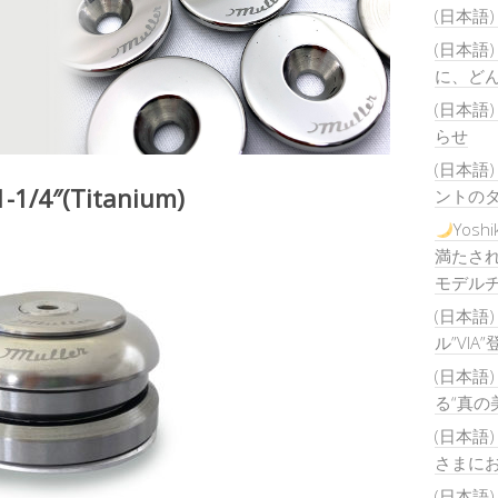
(日本語
(日本語
に、ど
(日本語
らせ
(日本語
-1/4″(Titanium)
ントの
Yos
満たされ
モデルチ
(日本語
ル”VIA
(日本語
る“真の
(日本語
さまに
(日本語