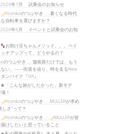
) 2026年7月 試乗会のお知らせ
)
Yoshikoのつぶやき……暑くなる時代
んな自転車を選びますか？
) 2026年6月 イベントと試乗会のお知
)
お助け豆ちゃんメソッド。。。ペイ
タッチアップって、どうやるの？
hikoのつぶやき……舗装路だけでは、もう
ない。——街道を辿り、時を走るNew
タンバイク『VIA』
) ★「こんな旅がしたかった」新モデ
”登場！
)
Yoshikoのつぶやき……MULLERが求め
美しさ”って？
)
Yoshikoのつぶやき…..
MULLERが皆
お届けしたいと思っていること
) ★私の愛車の化粧直し 冬と夏、走らな