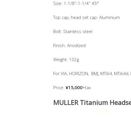
Size: 1-1/8″-1-1/4″ 45°
Top cap, head set cap: Aluminium
Bolt: Stainless steel
Finish: Anodized
Weight: 102g
For:VIA, HORIZON, BMJ, MTi64, MTi64d,
Price:
¥15,000
+tax
MULLER Titanium Heads