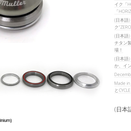
イク「H
「HOR
(日本語
ク“ZER
(日本語
チタン製
場！
(日本語
か、イ
Decembe
Made in
とCYCL
(日本語)
inium)