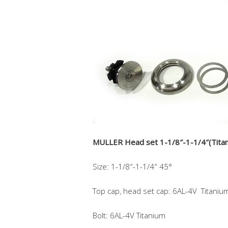
MULLER Head set 1-1/8″-1-1/4″(Tita
Size: 1-1/8″-1-1/4″ 45°
Top cap, head set cap: 6AL-4V Titaniu
Bolt: 6AL-4V Titanium