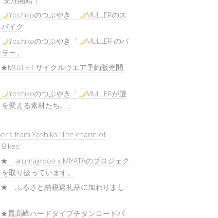
」受注開始！
)
Yoshikoのつぶやき
MULLERのス
スバイク
)
Yoshikoのつぶやき「
MULLER のバ
カラー」
) ★MULLER サイクルウエア予約販売開
)
Yoshikoのつぶやき「
MULLERが選
りを変える素材たち。」
ers from Yoshiko “The charm of
 Bikes”
★ arumajirooo x MIYATAのプロジェク
クを取り扱っています。
) ★ ふるさと納税返礼品に加わりまし
) ★最高峰ハードタイプチタンロードバ