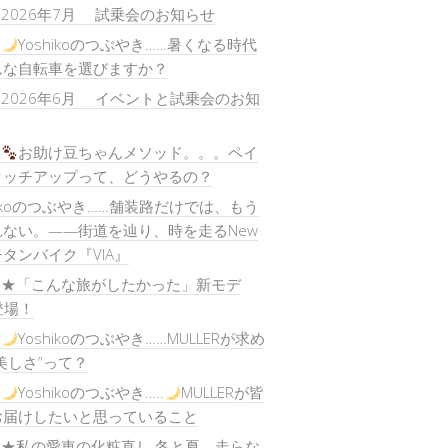
) 2026年7月 試乗会のお知らせ
)
Yoshikoのつぶやき……暑くなる時代
んな自転車を選びますか？
) 2026年6月 イベントと試乗会のお知
)
お助け豆ちゃんメソッド。。。ペイ
タッチアップって、どうやるの？
hikoのつぶやき……舗装路だけでは、もう
ない。——街道を辿り、時を走るNew
タンバイク『VIA』
) ★「こんな旅がしたかった」新モデ
”登場！
)
Yoshikoのつぶやき……MULLERが求め
美しさ”って？
)
Yoshikoのつぶやき…..
MULLERが皆
お届けしたいと思っていること
) ★私の愛車の化粧直し 冬と夏、走らな