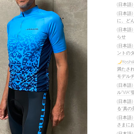
(日本語
(日本語
に、ど
(日本語
らせ
(日本語
ントの
Yos
満たされ
モデルチ
(日本語
ル”VIA
(日本語
る“真の
(日本語
さまに
(日本語