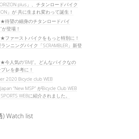
ORIZON plus」、チタンロードバイク
IZON」が 共に生まれ変わって誕生！
) ★待望の細身のチタンロードバイ
O”が登場！
) ★ファーストバイクをもっと特別に！
ランニングバイク「SCRAMBLER」新登
) ★今人気の“BMJ”。どんなバイクなの
ンプレを参考に！
r 2020 Bicycle club WEB
 Japan “New MSP” がBicycle Club WEB
E SPORTS WEBに紹介されました。
 Watch list