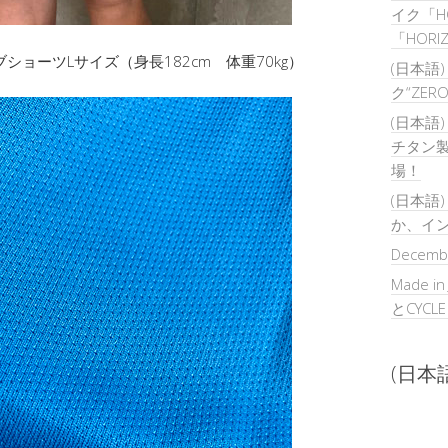
イク「H
「HOR
ショーツLサイズ（身長182cm 体重70kg）
(日本語
ク“ZER
(日本語
チタン製
場！
(日本語
か、イ
Decembe
Made in
とCYCL
(日本語)