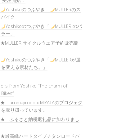
」受注開始！
)
Yoshikoのつぶやき
MULLERのス
スバイク
)
Yoshikoのつぶやき「
MULLER のバ
カラー」
) ★MULLER サイクルウエア予約販売開
)
Yoshikoのつぶやき「
MULLERが選
りを変える素材たち。」
ers from Yoshiko “The charm of
 Bikes”
★ arumajirooo x MIYATAのプロジェク
クを取り扱っています。
) ★ ふるさと納税返礼品に加わりまし
) ★最高峰ハードタイプチタンロードバ