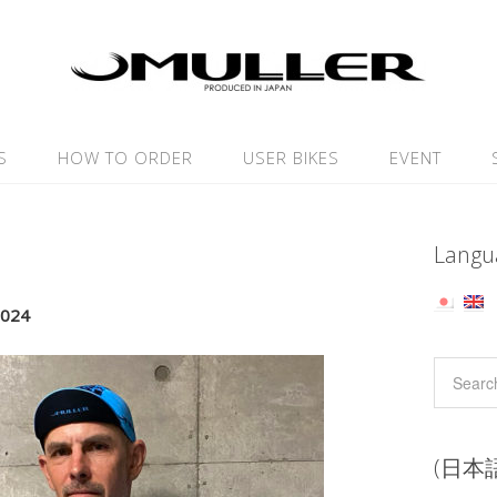
S
HOW TO ORDER
USER BIKES
EVENT
Langu
2024
(日本語)