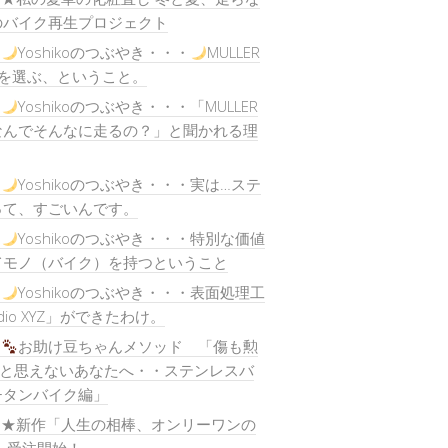
のバイク再生プロジェクト
)
Yoshikoのつぶやき・・・
MULLER
目を選ぶ、ということ。
)
Yoshikoのつぶやき・・・「MULLER
なんでそんなに走るの？」と聞かれる理
)
Yoshikoのつぶやき・・・実は…ステ
って、すごいんです。
)
Yoshikoのつぶやき・・・特別な価値
てモノ（バイク）を持つということ
)
Yoshikoのつぶやき・・・表面処理工
dio XYZ」ができたわけ。
)
お助け豆ちゃんメソッド 「傷も勲
…と思えないあなたへ・・ステンレスバ
チタンバイク編」
) ★新作「人生の相棒、オンリーワンの