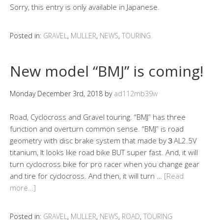
Sorry, this entry is only available in Japanese.
Posted in:
GRAVEL
,
MULLER
,
NEWS
,
TOURING
New model “BMJ” is coming!
Monday December 3rd, 2018
by
ad112mb39w
Road, Cyclocross and Gravel touring. “BMJ” has three
function and overturn common sense. “BMJ” is road
geometry with disc brake system that made by３AL2.5V
titanium, It looks like road bike BUT super fast. And, it will
turn cyclocross bike for pro racer when you change gear
and tire for cyclocross. And then, it will turn …
[Read
more…]
Posted in:
GRAVEL
,
MULLER
,
NEWS
,
ROAD
,
TOURING