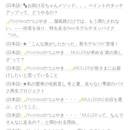
(日本語)
お助け豆ちゃんメソッド。。。ペイントのタッチ
アップって、どうやるの？
Yoshikoのつぶやき……舗装路だけでは、もう満たされな
い。——街道を辿り、時を走るNewモデルチタンバイク
『VIA』
(日本語) ★「こんな旅がしたかった」新モデル”VIA”登場！
(日本語)
Yoshikoのつぶやき……MULLERが求める“真の美し
さ”って？
(日本語)
Yoshikoのつぶやき…..
MULLERが皆さまにお届
けしたいと思っていること
(日本語) ★私の愛車の化粧直し 冬と夏、走らない季節のバイ
ク再生プロジェクト
(日本語)
Yoshikoのつぶやき・・・
MULLERの2台目を選
ぶ、ということ。
(日本語)
Yoshikoのつぶやき・・・「MULLERって、なんで
そんなに走るの？」と聞かれる理由。