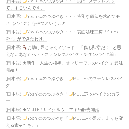
(日本語)
Yoshikoのつぶやき・・・実は…ステンレスっ
て、すごいんです。
(日本語)
Yoshikoのつぶやき・・・特別な価値を求めてモ
ノ（バイク）を持つということ
(日本語)
Yoshikoのつぶやき・・・表面処理工房「Studio
XYZ」ができたわけ。
(日本語)
お助け豆ちゃんメソッド 「傷も勲章だ！…と思
えないあなたへ・・ステンレスバイク・チタンバイク編」
(日本語) ★新作「人生の相棒、オンリーワンのバイク 」受注
開始！
(日本語)
Yoshikoのつぶやき
MULLERのステンレスバイ
ク
(日本語)
Yoshikoのつぶやき「
MULLER のバイクのカラ
ー」
(日本語) ★MULLER サイクルウエア予約販売開始
(日本語)
Yoshikoのつぶやき「
MULLERが選ぶ、走りを変
える素材たち。」